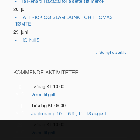
Fra Rena til Hakadal for å sette sitt merke
20. juli
HATTRICK OG SLAM DUNK FOR THOMAS
TØMTE!
29. juni
HiO hull 5
Se nyhetsarkiv
KOMMENDE AKTIVITETER
Lørdag Kl. 10:00
8
AUG
Veien til golf
Tirsdag Kl. 09:00
11
AUG
Juniorcamp 10 - 16 år, 11- 13 august
Lørdag Kl. 10:00
22
AUG
Veien til golf