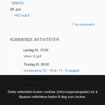
TØMTE!
29. juni
HiO hull 5
Se nyhetsarkiv
KOMMENDE AKTIVITETER
Lørdag Kl. 10:00
8
AUG
Veien til golf
Tirsdag Kl. 09:00
11
AUG
Juniorcamp 10 - 16 år, 11- 13 august
Lørdag Kl. 10:00
22
AUG
Veien til golf
Dette nettstedet bruker cookies (informasjonskapsler) for å
Lørdag Kl. 10:00
5
tilpasse nettsidene bedre til deg som bruker.
SEP
Veien til golf