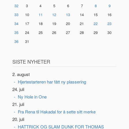
32
3
4
5
6
7
8
9
33
10
11
12
13
14
15
16
34
17
18
19
20
21
22
23
35
24
25
26
27
28
29
30
36
31
SISTE NYHETER
2. august
Hjertestarteren har fått ny plassering
24. juli
Ny Hole in One
21. juli
Fra Rena til Hakadal for å sette sitt merke
20. juli
HATTRICK OG SLAM DUNK FOR THOMAS