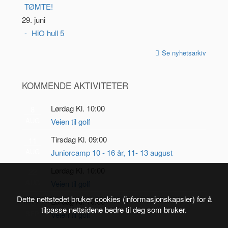
TØMTE!
29. juni
HiO hull 5
Se nyhetsarkiv
KOMMENDE AKTIVITETER
Lørdag Kl. 10:00
8
AUG
Veien til golf
Tirsdag Kl. 09:00
11
AUG
Juniorcamp 10 - 16 år, 11- 13 august
Lørdag Kl. 10:00
22
AUG
Veien til golf
Dette nettstedet bruker cookies (informasjonskapsler) for å
Lørdag Kl. 10:00
5
tilpasse nettsidene bedre til deg som bruker.
SEP
Veien til golf