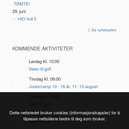
TØMTE!
29. juni
HiO hull 5
Se nyhetsarkiv
KOMMENDE AKTIVITETER
Lørdag Kl. 10:00
8
AUG
Veien til golf
Tirsdag Kl. 09:00
11
AUG
Juniorcamp 10 - 16 år, 11- 13 august
Lørdag Kl. 10:00
22
AUG
Veien til golf
Dette nettstedet bruker cookies (informasjonskapsler) for å
Lørdag Kl. 10:00
5
tilpasse nettsidene bedre til deg som bruker.
SEP
Veien til golf