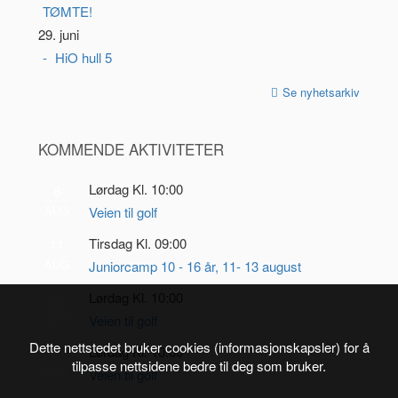
TØMTE!
29. juni
HiO hull 5
Se nyhetsarkiv
KOMMENDE AKTIVITETER
Lørdag Kl. 10:00
8
AUG
Veien til golf
Tirsdag Kl. 09:00
11
AUG
Juniorcamp 10 - 16 år, 11- 13 august
Lørdag Kl. 10:00
22
AUG
Veien til golf
Dette nettstedet bruker cookies (informasjonskapsler) for å
Lørdag Kl. 10:00
5
tilpasse nettsidene bedre til deg som bruker.
SEP
Veien til golf