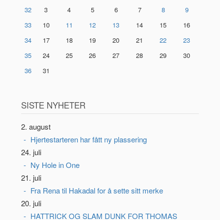
32
3
4
5
6
7
8
9
33
10
11
12
13
14
15
16
34
17
18
19
20
21
22
23
35
24
25
26
27
28
29
30
36
31
SISTE NYHETER
2. august
Hjertestarteren har fått ny plassering
24. juli
Ny Hole in One
21. juli
Fra Rena til Hakadal for å sette sitt merke
20. juli
HATTRICK OG SLAM DUNK FOR THOMAS