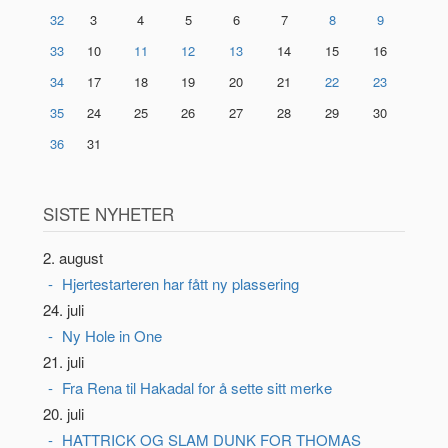
32
3
4
5
6
7
8
9
33
10
11
12
13
14
15
16
34
17
18
19
20
21
22
23
35
24
25
26
27
28
29
30
36
31
SISTE NYHETER
2. august
Hjertestarteren har fått ny plassering
24. juli
Ny Hole in One
21. juli
Fra Rena til Hakadal for å sette sitt merke
20. juli
HATTRICK OG SLAM DUNK FOR THOMAS