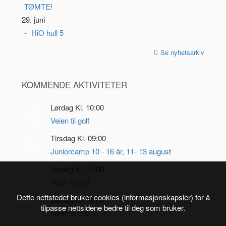
TØMTE!
29. juni
HiO hull 5
Se nyhetsarkiv
KOMMENDE AKTIVITETER
Lørdag Kl. 10:00
8
AUG
Veien til golf
Tirsdag Kl. 09:00
11
AUG
Juniorcamp 10 - 16 år, 11- 13 august
Lørdag Kl. 10:00
22
AUG
Veien til golf
Dette nettstedet bruker cookies (informasjonskapsler) for å
Lørdag Kl. 10:00
5
tilpasse nettsidene bedre til deg som bruker.
SEP
Veien til golf