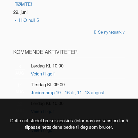
TØMTE!
29. juni
HiO hull 5
Se nyhetsarkiv
KOMMENDE AKTIVITETER
Lørdag Kl. 10:00
8
AUG
Veien til golf
Tirsdag Kl. 09:00
11
AUG
Juniorcamp 10 - 16 år, 11- 13 august
Lørdag Kl. 10:00
22
AUG
Veien til golf
Dette nettstedet bruker cookies (informasjonskapsler) for å
Lørdag Kl. 10:00
5
tilpasse nettsidene bedre til deg som bruker.
SEP
Veien til golf