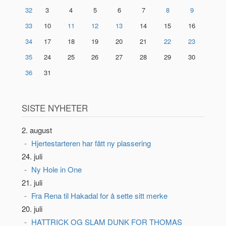
32
3
4
5
6
7
8
9
33
10
11
12
13
14
15
16
34
17
18
19
20
21
22
23
35
24
25
26
27
28
29
30
36
31
SISTE NYHETER
2. august
Hjertestarteren har fått ny plassering
24. juli
Ny Hole in One
21. juli
Fra Rena til Hakadal for å sette sitt merke
20. juli
HATTRICK OG SLAM DUNK FOR THOMAS