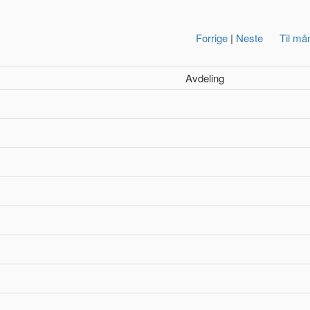
Forrige
|
Neste
Til må
Avdeling