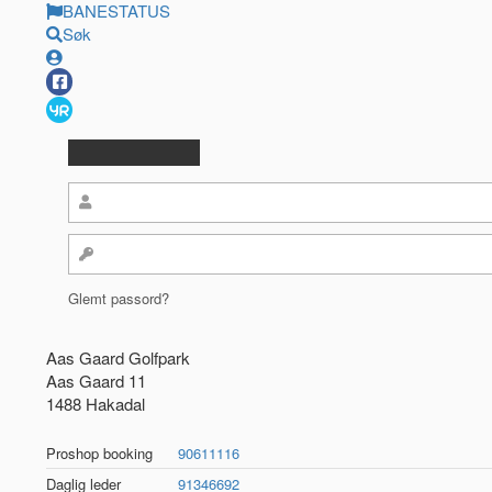
BANESTATUS
Søk
Glemt passord?
Aas Gaard Golfpark
Aas Gaard 11
1488 Hakadal
Proshop booking
90611116
Daglig leder
91346692