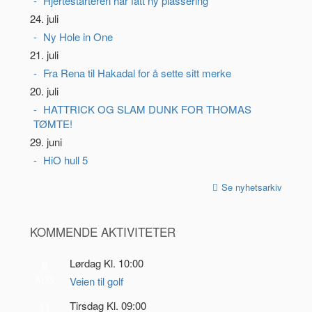
Hjertestarteren har fått ny plassering
24. juli
Ny Hole in One
21. juli
Fra Rena til Hakadal for å sette sitt merke
20. juli
HATTRICK OG SLAM DUNK FOR THOMAS
TØMTE!
29. juni
HiO hull 5
Se nyhetsarkiv
KOMMENDE AKTIVITETER
Lørdag Kl. 10:00
8
AUG
Veien til golf
Tirsdag Kl. 09:00
11