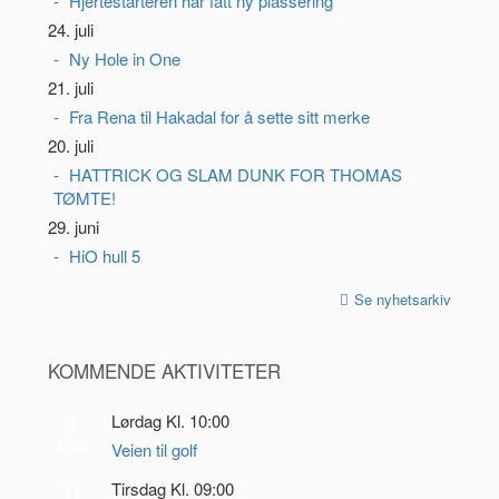
Hjertestarteren har fått ny plassering
24. juli
Ny Hole in One
21. juli
Fra Rena til Hakadal for å sette sitt merke
20. juli
HATTRICK OG SLAM DUNK FOR THOMAS
TØMTE!
29. juni
HiO hull 5
Se nyhetsarkiv
KOMMENDE AKTIVITETER
Lørdag Kl. 10:00
8
AUG
Veien til golf
Tirsdag Kl. 09:00
11