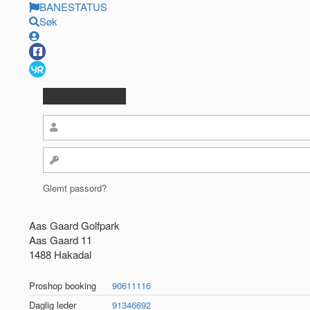
BANESTATUS
Søk
Glemt passord?
Aas Gaard Golfpark
Aas Gaard 11
1488 Hakadal
Proshop booking
90611116
Daglig leder
91346692