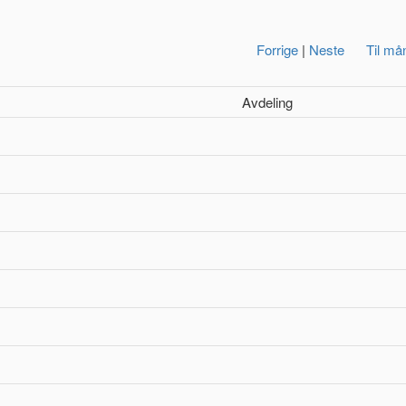
Forrige
|
Neste
Til må
Avdeling