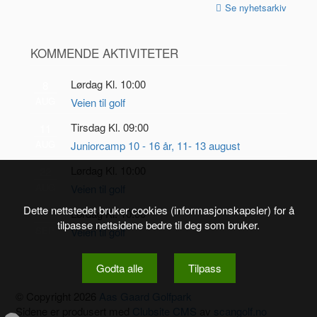
Se nyhetsarkiv
KOMMENDE AKTIVITETER
Lørdag Kl. 10:00
8
AUG
Veien til golf
Tirsdag Kl. 09:00
11
AUG
Juniorcamp 10 - 16 år, 11- 13 august
Lørdag Kl. 10:00
22
AUG
Veien til golf
Dette nettstedet bruker cookies (informasjonskapsler) for å
Lørdag Kl. 10:00
5
tilpasse nettsidene bedre til deg som bruker.
SEP
Veien til golf
Godta alle
Tilpass
© Copyright 2026
Aas Gaard Golfpark
Sidene er produsert med
Clubsite CMS
av
scangolf.no