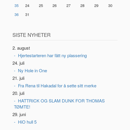
35
24
25
26
27
28
29
30
36
31
SISTE NYHETER
2. august
Hjertestarteren har fått ny plassering
24. juli
Ny Hole in One
21. juli
Fra Rena til Hakadal for å sette sitt merke
20. juli
HATTRICK OG SLAM DUNK FOR THOMAS
TØMTE!
29. juni
HiO hull 5