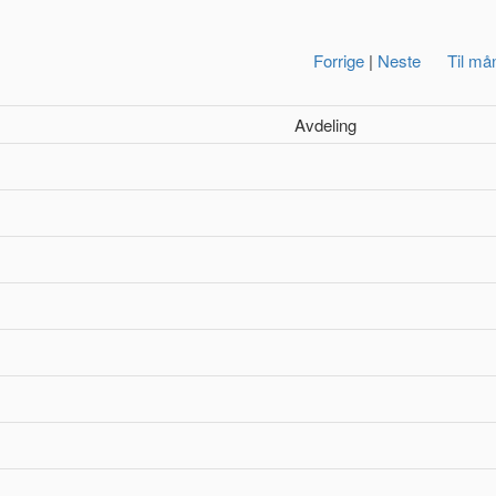
Forrige
|
Neste
Til må
Avdeling