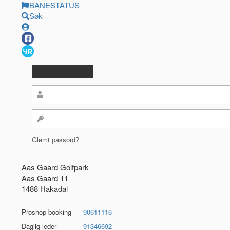
BANESTATUS
Søk
Glemt passord?
Aas Gaard Golfpark
Aas Gaard 11
1488 Hakadal
Proshop booking
90611116
Daglig leder
91346692