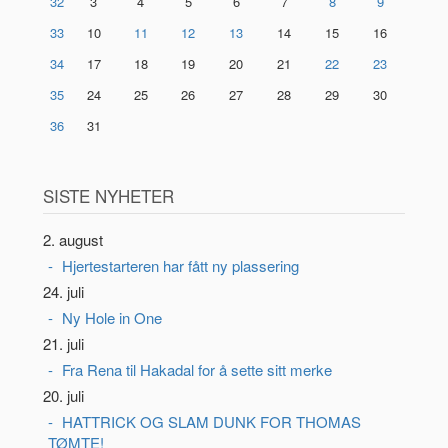
32
3
4
5
6
7
8
9
33
10
11
12
13
14
15
16
34
17
18
19
20
21
22
23
35
24
25
26
27
28
29
30
36
31
SISTE NYHETER
2. august
Hjertestarteren har fått ny plassering
24. juli
Ny Hole in One
21. juli
Fra Rena til Hakadal for å sette sitt merke
20. juli
HATTRICK OG SLAM DUNK FOR THOMAS
TØMTE!