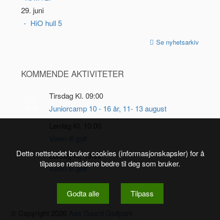
29. juni
HiO hull 5
Se nyhetsarkiv
KOMMENDE AKTIVITETER
Tirsdag Kl. 09:00
11
AUG
Juniorcamp 10 - 16 år, 11- 13 august
Lørdag Kl. 10:00
22
AUG
Veien til golf
Dette nettstedet bruker cookies (informasjonskapsler) for å
Lørdag Kl. 10:00
5
tilpasse nettsidene bedre til deg som bruker.
SEP
Veien til golf
Godta alle
Tilpass
© Copyright 2026
Aas Gaard Golfpark