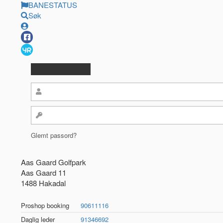
BANESTATUS
Søk
Glemt passord?
Aas Gaard Golfpark
Aas Gaard 11
1488 Hakadal
Proshop booking
90611116
Daglig leder
91346692