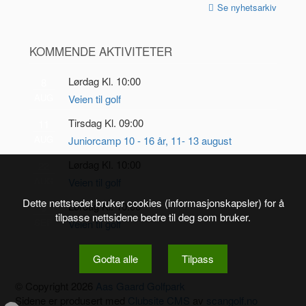
Se nyhetsarkiv
KOMMENDE AKTIVITETER
Lørdag Kl. 10:00
8
AUG
Veien til golf
Tirsdag Kl. 09:00
11
AUG
Juniorcamp 10 - 16 år, 11- 13 august
Lørdag Kl. 10:00
22
AUG
Veien til golf
Dette nettstedet bruker cookies (informasjonskapsler) for å
Lørdag Kl. 10:00
5
tilpasse nettsidene bedre til deg som bruker.
SEP
Veien til golf
Godta alle
Tilpass
© Copyright 2026
Aas Gaard Golfpark
Sidene er produsert med
Clubsite CMS
av
scangolf.no