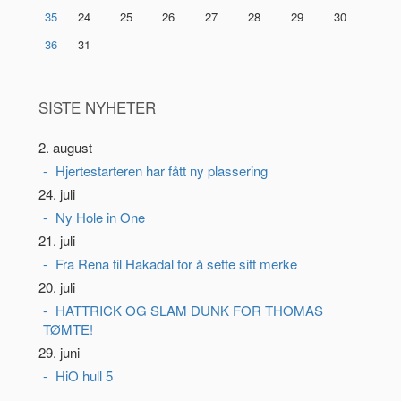
35
24
25
26
27
28
29
30
36
31
SISTE NYHETER
2. august
Hjertestarteren har fått ny plassering
24. juli
Ny Hole in One
21. juli
Fra Rena til Hakadal for å sette sitt merke
20. juli
HATTRICK OG SLAM DUNK FOR THOMAS
TØMTE!
29. juni
HiO hull 5