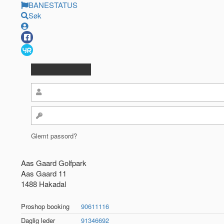
BANESTATUS
Søk
Glemt passord?
Aas Gaard Golfpark
Aas Gaard 11
1488 Hakadal
Proshop booking
90611116
Daglig leder
91346692