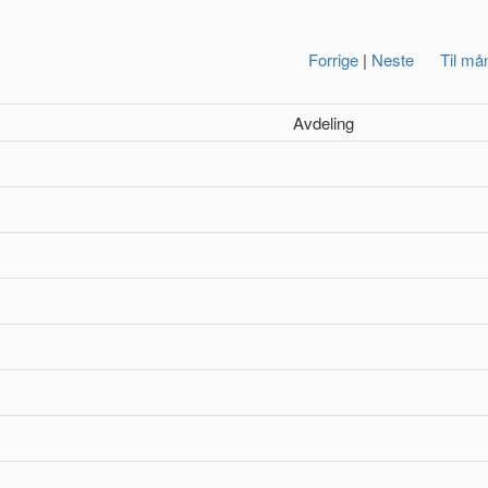
Forrige
|
Neste
Til må
Avdeling