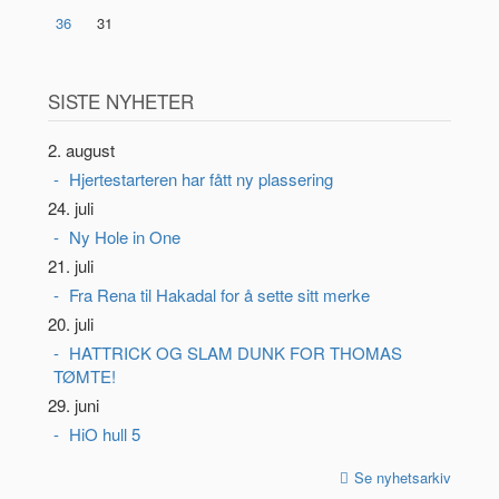
36
31
SISTE NYHETER
2. august
Hjertestarteren har fått ny plassering
24. juli
Ny Hole in One
21. juli
Fra Rena til Hakadal for å sette sitt merke
20. juli
HATTRICK OG SLAM DUNK FOR THOMAS
TØMTE!
29. juni
HiO hull 5
Se nyhetsarkiv