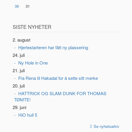
36
31
SISTE NYHETER
2. august
Hjertestarteren har fått ny plassering
24. juli
Ny Hole in One
21. juli
Fra Rena til Hakadal for å sette sitt merke
20. juli
HATTRICK OG SLAM DUNK FOR THOMAS
TØMTE!
29. juni
HiO hull 5
Se nyhetsarkiv