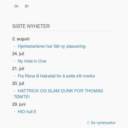
36
31
SISTE NYHETER
2. august
Hjertestarteren har fått ny plassering
24. juli
Ny Hole in One
21. juli
Fra Rena til Hakadal for å sette sitt merke
20. juli
HATTRICK OG SLAM DUNK FOR THOMAS
TØMTE!
29. juni
HiO hull 5
Se nyhetsarkiv