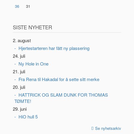
36
31
SISTE NYHETER
2. august
Hjertestarteren har fått ny plassering
24. juli
Ny Hole in One
21. juli
Fra Rena til Hakadal for å sette sitt merke
20. juli
HATTRICK OG SLAM DUNK FOR THOMAS
TØMTE!
29. juni
HiO hull 5
Se nyhetsarkiv