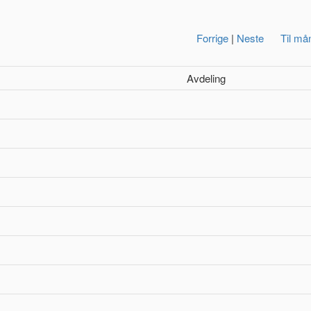
Forrige
|
Neste
Til må
Avdeling