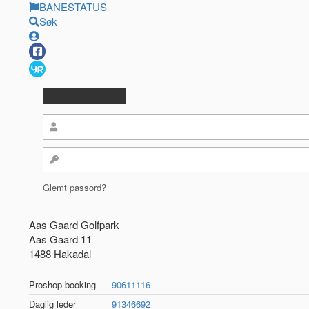
BANESTATUS
Søk
Glemt passord?
Aas Gaard Golfpark
Aas Gaard 11
1488 Hakadal
Proshop booking
90611116
Daglig leder
91346692