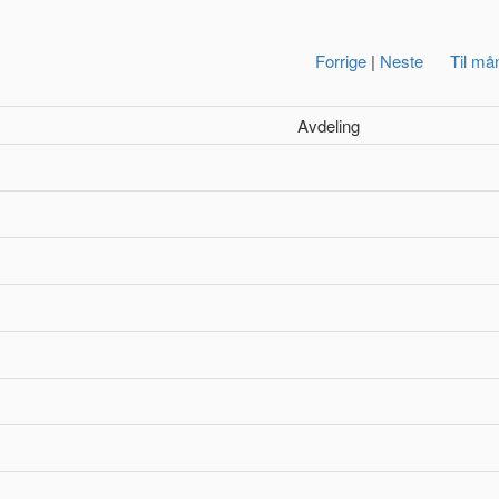
Forrige
|
Neste
Til må
Avdeling