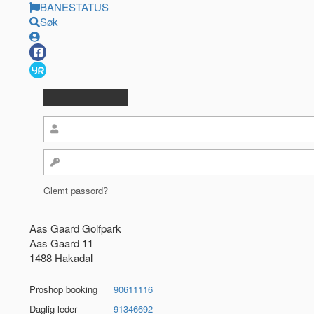
BANESTATUS
Søk
Glemt passord?
Aas Gaard Golfpark
Aas Gaard 11
1488 Hakadal
Proshop booking
90611116
Daglig leder
91346692