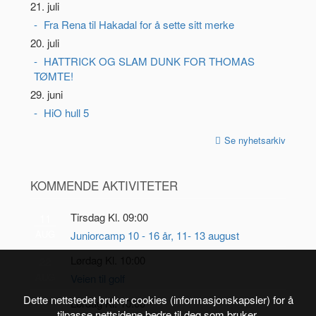
21. juli
Fra Rena til Hakadal for å sette sitt merke
20. juli
HATTRICK OG SLAM DUNK FOR THOMAS
TØMTE!
29. juni
HiO hull 5
Se nyhetsarkiv
KOMMENDE AKTIVITETER
Tirsdag Kl. 09:00
11
AUG
Juniorcamp 10 - 16 år, 11- 13 august
Lørdag Kl. 10:00
22
AUG
Veien til golf
Dette nettstedet bruker cookies (informasjonskapsler) for å
Lørdag Kl. 10:00
5
tilpasse nettsidene bedre til deg som bruker.