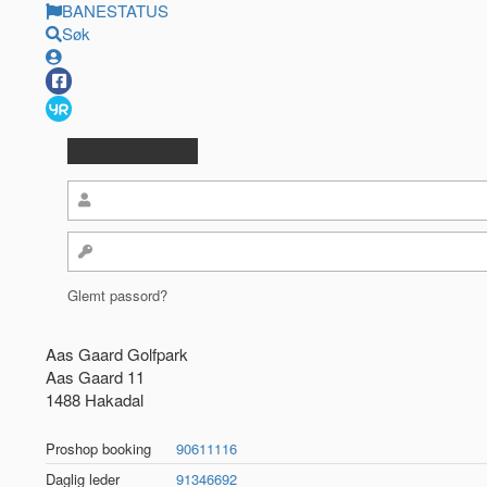
BANESTATUS
Søk
Glemt passord?
Aas Gaard Golfpark
Aas Gaard 11
1488 Hakadal
Proshop booking
90611116
Daglig leder
91346692