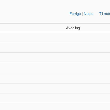
Forrige
|
Neste
Til må
Avdeling