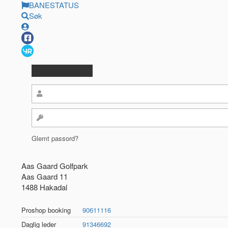
BANESTATUS
Søk
Glemt passord?
Aas Gaard Golfpark
Aas Gaard 11
1488 Hakadal
Proshop booking
90611116
Daglig leder
91346692