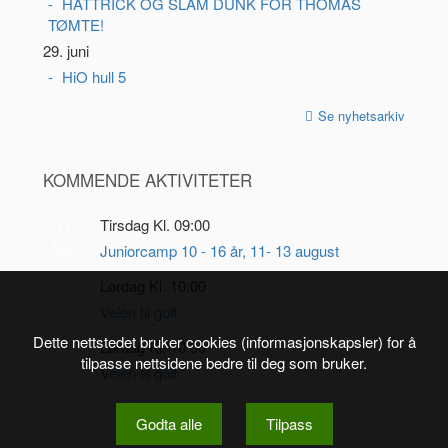
HATTRICK OG SLAM DUNK FOR THOMAS
TØMTE!
29. juni
HiO hull 5
Se nyhetsarkiv
KOMMENDE AKTIVITETER
Tirsdag Kl. 09:00
11
AUG
Juniorcamp 10 - 16 år, 11- 13 august
Lørdag Kl. 10:00
22
AUG
Veien til golf
Dette nettstedet bruker cookies (informasjonskapsler) for å
Lørdag Kl. 10:00
5
tilpasse nettsidene bedre til deg som bruker.
SEP
Veien til golf
Godta alle
Tilpass