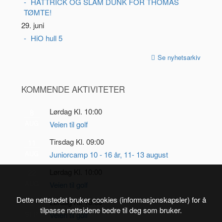
HATTRICK OG SLAM DUNK FOR THOMAS
TØMTE!
29. juni
HiO hull 5
Se nyhetsarkiv
KOMMENDE AKTIVITETER
Lørdag Kl. 10:00
8
AUG
Veien til golf
Tirsdag Kl. 09:00
11
AUG
Juniorcamp 10 - 16 år, 11- 13 august
Lørdag Kl. 10:00
22
AUG
Veien til golf
Dette nettstedet bruker cookies (informasjonskapsler) for å
Lørdag Kl. 10:00
5
tilpasse nettsidene bedre til deg som bruker.
SEP
Veien til golf