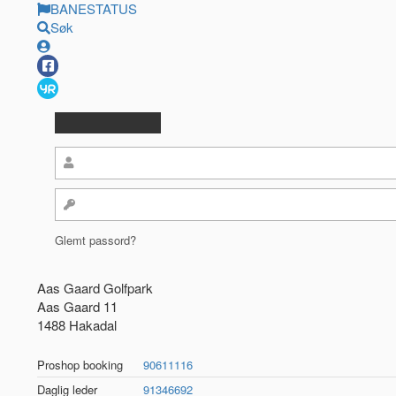
BANESTATUS
Søk
Glemt passord?
Aas Gaard Golfpark
Aas Gaard 11
1488 Hakadal
Proshop booking
90611116
Daglig leder
91346692