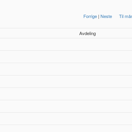
Forrige
|
Neste
Til må
Avdeling