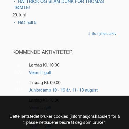
HATTRICK OG SLAM DUNK FOR THOMAS
TØMTE!
29. juni
HiO hull 5
Se nyhetsarkiv
KOMMENDE AKTIVITETER
Lørdag Kl. 10:00
8
AUG
Veien til golf
Tirsdag Kl. 09:00
11
AUG
Juniorcamp 10 - 16 år, 11- 13 august
Lørdag Kl. 10:00
22
AUG
Veien til golf
Dette nettstedet bruker cookies (informasjonskapsler) for å
Lørdag Kl. 10:00
5
tilpasse nettsidene bedre til deg som bruker.
SEP
Veien til golf