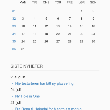
MAN
TIR
ONS
TOR
FRE
LØR
SØN
31
1
2
32
3
4
5
6
7
8
9
33
10
11
12
13
14
15
16
34
17
18
19
20
21
22
23
35
24
25
26
27
28
29
30
36
31
SISTE NYHETER
2. august
Hjertestarteren har fått ny plassering
24. juli
Ny Hole in One
21. juli
Fra Rena til Hakadal for å sette sitt merke