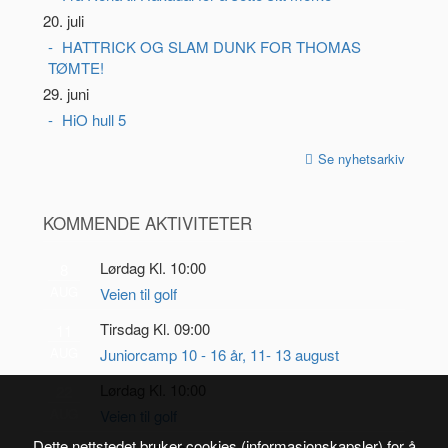
20. juli
HATTRICK OG SLAM DUNK FOR THOMAS
TØMTE!
29. juni
HiO hull 5
Se nyhetsarkiv
KOMMENDE AKTIVITETER
Lørdag Kl. 10:00
8
AUG
Veien til golf
Tirsdag Kl. 09:00
11
AUG
Juniorcamp 10 - 16 år, 11- 13 august
Lørdag Kl. 10:00
22
AUG
Veien til golf
Dette nettstedet bruker cookies (informasjonskapsler) for å