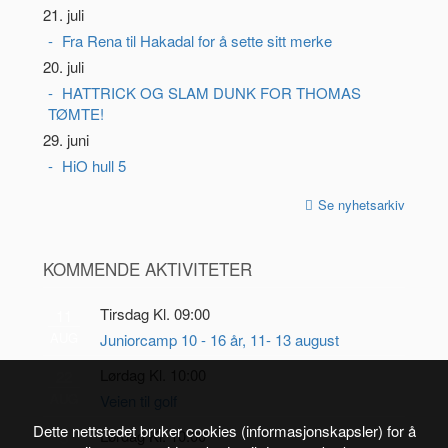
21. juli
Fra Rena til Hakadal for å sette sitt merke
20. juli
HATTRICK OG SLAM DUNK FOR THOMAS
TØMTE!
29. juni
HiO hull 5
Se nyhetsarkiv
KOMMENDE AKTIVITETER
Tirsdag Kl. 09:00
11
AUG
Juniorcamp 10 - 16 år, 11- 13 august
Lørdag Kl. 10:00
22
AUG
Veien til golf
Dette nettstedet bruker cookies (informasjonskapsler) for å
Lørdag Kl. 10:00
5