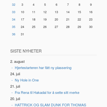
32
3
4
5
6
7
8
9
33
10
11
12
13
14
15
16
34
17
18
19
20
21
22
23
35
24
25
26
27
28
29
30
36
31
SISTE NYHETER
2. august
Hjertestarteren har fått ny plassering
24. juli
Ny Hole in One
21. juli
Fra Rena til Hakadal for å sette sitt merke
20. juli
HATTRICK OG SLAM DUNK FOR THOMAS