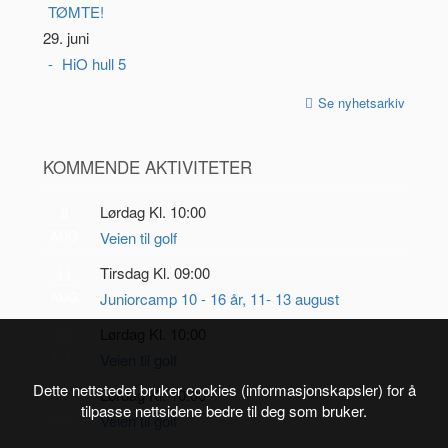
TØMTE!
29. juni
HiO hull 5
Se nyhetsarkiv
KOMMENDE AKTIVITETER
Lørdag Kl. 10:00
8
AUG
Veien til golf
Tirsdag Kl. 09:00
11
AUG
Juniorcamp 10 - 16 år, 11- 13 august
Lørdag Kl. 10:00
22
AUG
Veien til golf
Dette nettstedet bruker cookies (informasjonskapsler) for å
Lørdag Kl. 10:00
5
tilpasse nettsidene bedre til deg som bruker.
SEP
Veien til golf