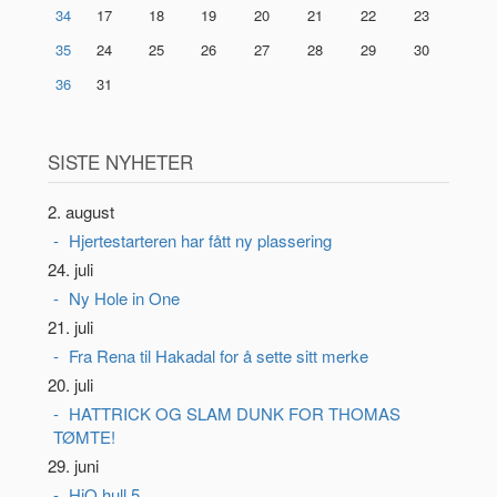
34
17
18
19
20
21
22
23
35
24
25
26
27
28
29
30
36
31
SISTE NYHETER
2. august
Hjertestarteren har fått ny plassering
24. juli
Ny Hole in One
21. juli
Fra Rena til Hakadal for å sette sitt merke
20. juli
HATTRICK OG SLAM DUNK FOR THOMAS
TØMTE!
29. juni
HiO hull 5