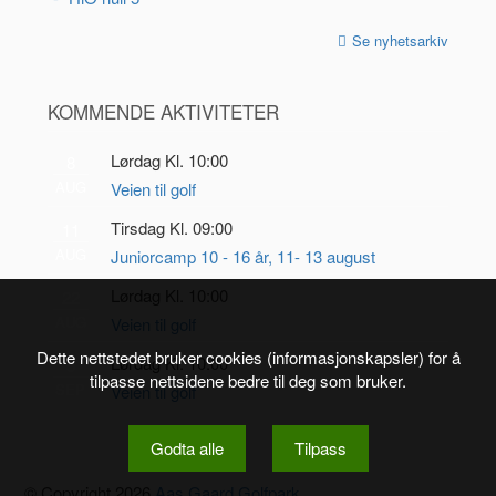
Se nyhetsarkiv
KOMMENDE AKTIVITETER
Lørdag Kl. 10:00
8
AUG
Veien til golf
Tirsdag Kl. 09:00
11
AUG
Juniorcamp 10 - 16 år, 11- 13 august
Lørdag Kl. 10:00
22
AUG
Veien til golf
Dette nettstedet bruker cookies (informasjonskapsler) for å
Lørdag Kl. 10:00
5
tilpasse nettsidene bedre til deg som bruker.
SEP
Veien til golf
Godta alle
Tilpass
© Copyright 2026
Aas Gaard Golfpark