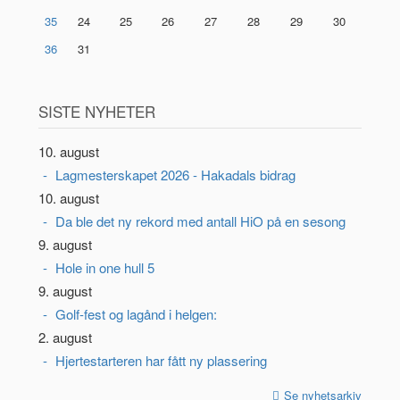
35
24
25
26
27
28
29
30
36
31
SISTE NYHETER
10. august
Lagmesterskapet 2026 - Hakadals bidrag
10. august
Da ble det ny rekord med antall HiO på en sesong
9. august
Hole in one hull 5
9. august
Golf-fest og lagånd i helgen:
2. august
Hjertestarteren har fått ny plassering
Se nyhetsarkiv