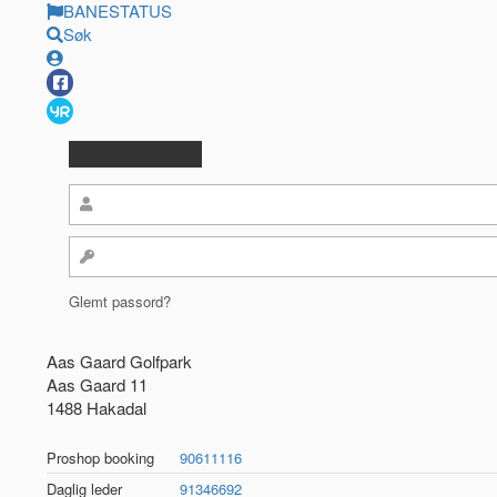
BANESTATUS
Søk
Glemt passord?
Aas Gaard Golfpark
Aas Gaard 11
1488 Hakadal
Proshop booking
90611116
Daglig leder
91346692