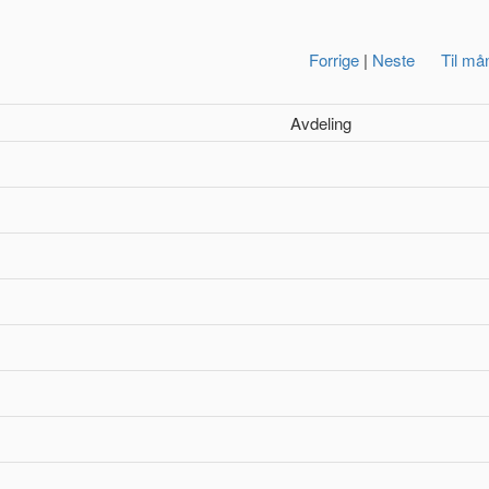
Forrige
|
Neste
Til må
Avdeling