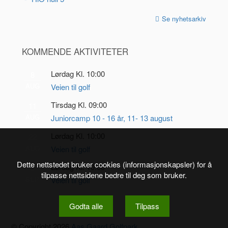
Se nyhetsarkiv
KOMMENDE AKTIVITETER
Lørdag Kl. 10:00
8
AUG
Veien til golf
Tirsdag Kl. 09:00
11
AUG
Juniorcamp 10 - 16 år, 11- 13 august
Lørdag Kl. 10:00
22
AUG
Veien til golf
Dette nettstedet bruker cookies (informasjonskapsler) for å
Lørdag Kl. 10:00
5
tilpasse nettsidene bedre til deg som bruker.
SEP
Veien til golf
Godta alle
Tilpass
© Copyright 2026
Aas Gaard Golfpark