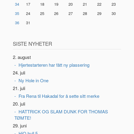
34
17
18
19
20
21
22
23
35
24
25
26
27
28
29
30
36
31
SISTE NYHETER
2. august
Hjertestarteren har fått ny plassering
24. juli
Ny Hole in One
21. juli
Fra Rena til Hakadal for å sette sitt merke
20. juli
HATTRICK OG SLAM DUNK FOR THOMAS
TØMTE!
29. juni
HiO hull 5