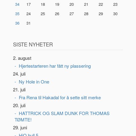
34
17
18
19
20
21
22
23
35
24
25
26
27
28
29
30
36
31
SISTE NYHETER
2. august
Hjertestarteren har fått ny plassering
24. juli
Ny Hole in One
21. juli
Fra Rena til Hakadal for å sette sitt merke
20. juli
HATTRICK OG SLAM DUNK FOR THOMAS
TØMTE!
29. juni
HiO hull 5