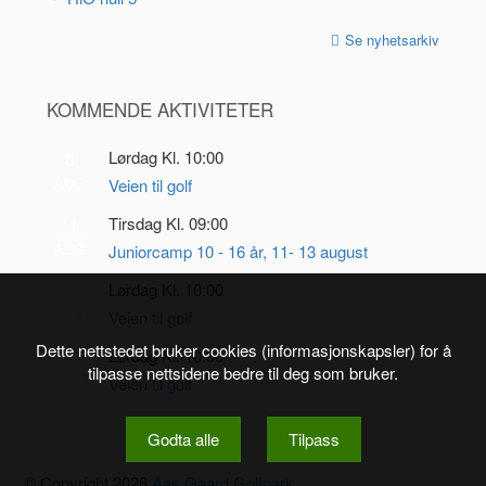
Se nyhetsarkiv
KOMMENDE AKTIVITETER
Lørdag Kl. 10:00
8
AUG
Veien til golf
Tirsdag Kl. 09:00
11
AUG
Juniorcamp 10 - 16 år, 11- 13 august
Lørdag Kl. 10:00
22
AUG
Veien til golf
Dette nettstedet bruker cookies (informasjonskapsler) for å
Lørdag Kl. 10:00
5
tilpasse nettsidene bedre til deg som bruker.
SEP
Veien til golf
Godta alle
Tilpass
© Copyright 2026
Aas Gaard Golfpark