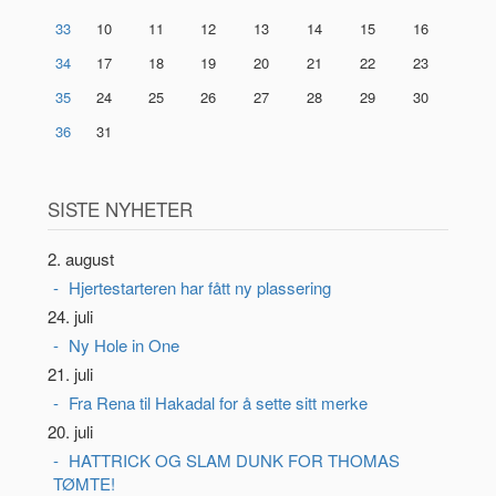
33
10
11
12
13
14
15
16
34
17
18
19
20
21
22
23
35
24
25
26
27
28
29
30
36
31
SISTE NYHETER
2. august
Hjertestarteren har fått ny plassering
24. juli
Ny Hole in One
21. juli
Fra Rena til Hakadal for å sette sitt merke
20. juli
HATTRICK OG SLAM DUNK FOR THOMAS
TØMTE!