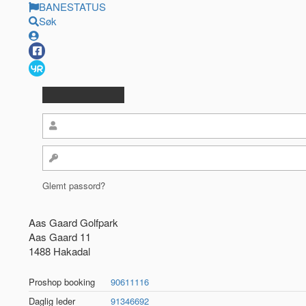
BANESTATUS
Søk
Glemt passord?
Aas Gaard Golfpark
Aas Gaard 11
1488 Hakadal
Proshop booking
90611116
Daglig leder
91346692